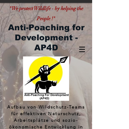
"
We protect Wildlife - by helping the
People !"
Anti-Poaching for
Development -
AP4D
Aufbau von Wildschutz-Teams
für effektiven Naturschutz,
Arbeitsplätze und sozio-
ökonomische Entwicklung in