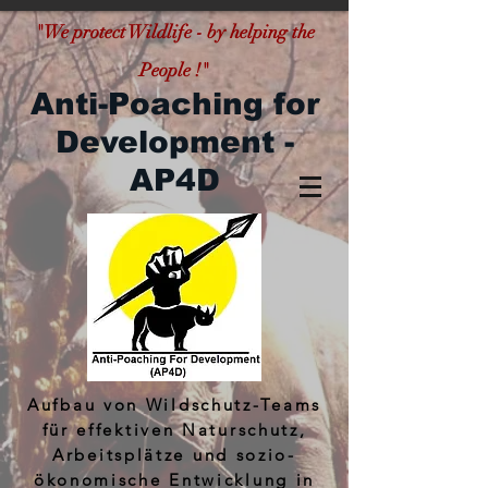
"
We protect Wildlife - by helping the
People !"
Anti-Poaching for
Development -
AP4D
Aufbau von Wildschutz-Teams
für effektiven Naturschutz,
Arbeitsplätze und sozio-
ökonomische Entwicklung in