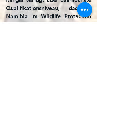
Qualifikationsniveau, das in
Namibia im Wildlife Protection
erreicht werden kann.
Lehrgangsaufbau
Die WP Ranger Kurse von AP4D sind
in 3 Levels unterteilt: Basic-,
Advanced - und Master-Lehrgang mit
einer Dauer von jeweils 15 Tagen.
In jedem Level werden die
Anforderungen und Schulungsinhalte
erweitert und vertieft.