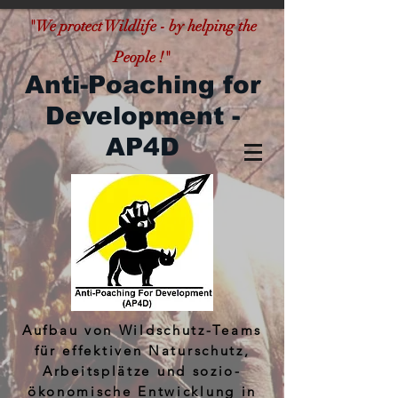
"
We protect Wildlife - by helping the
People !"
Anti-Poaching for
Development -
AP4D
Aufbau von Wildschutz-Teams
für effektiven Naturschutz,
Arbeitsplätze und sozio-
ökonomische Entwicklung in